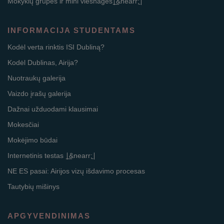
Mokyklų grupės ir mini viešnagės∣͟&nearr;̱∣
INFORMACIJA STUDENTAMS
Kodėl verta rinktis ISI Dubliną?
Kodėl Dublinas, Airija?
Nuotraukų galerija
Vaizdo įrašų galerija
Dažnai užduodami klausimai
Mokesčiai
Mokėjimo būdai
Internetinis testas ∣͟&nearr;̱∣
NE ES pasai: Airijos vizų išdavimo procesas
Tautybių mišinys
APGYVENDINIMAS