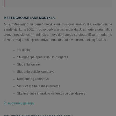
Chinese (Taiwan)
MEETINGHOUSE LANE MOKYKLA
English
Mūsų "Meetinghouse Lane" mokykla įsikūrusi gražiame XVIII a. akmeniniame
French
sandėlyje, kuris 2001 m. buvo pertvarkytas į mokyklą. Jos interjere originalios
akmeninės sienos ir medinės grindys derinamos su elegantišku ir moderniu
dizainu, kurį puošia įkvepiantys meno kūriniai ir vietos menininkų freskos.
German
18 klasių
Italian
Stilingas "palėpės stiliaus" interjeras
Japanese
Studentų kavinė
Studentų poilsio kambarys
Korean
Kompiuterių kambarys
Latvian
Visur veikia belaidis internetas
Skaitmeninės interaktyvios lentos visose klasėse
Mongolian
Žr. nuotraukų galeriją
Polish