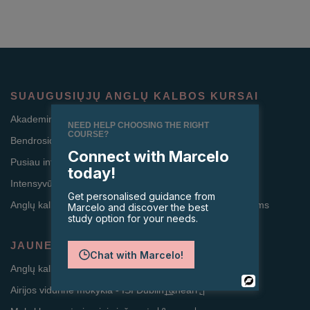
SUAUGUSIŲJŲ ANGLŲ KALBOS KURSAI
Akademinių metų kursai (Studijos ir darbas Airijoje)
NEED HELP CHOOSING THE RIGHT
COURSE?
Bendrosios anglų kalbos kursai
Connect with Marcelo
Pusiau intensyvūs bendrosios anglų kalbos kursai
today!
Intensyvūs bendrinės anglų kalbos kursai
Get personalised guidance from
Anglų kalbos ir mokymo kursai mokytojams ir specialistams
Marcelo and discover the best
study option for your needs.
JAUNESNIŲJŲ ANGLŲ KALBOS KURSAI
Chat with Marcelo!
Anglų kalbos vasaros stovykla paaugliams∣͟&nearr;̱∣
Powered
Airijos vidurinė mokykla - ISI Dublin∣͟&nearr;̱∣
By