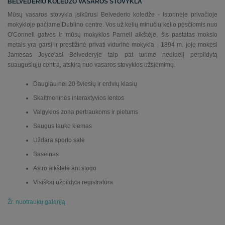
BELVEDERIO KOLEDŽO VASAROS STOVYKLA
Portuguese
Mūsų vasaros stovykla įsikūrusi Belvederio koledže - istorinėje privačioje
mokykloje pačiame Dublino centre. Vos už kelių minučių kelio pėsčiomis nuo
Russian
O'Connell gatvės ir mūsų mokyklos Parnell aikštėje, šis pastatas mokslo
metais yra garsi ir prestižinė privati vidurinė mokykla - 1894 m. joje mokėsi
Spanish
Jamesas Joyce'as! Belvederyje taip pat turime nedidelį perpildytą
suaugusiųjų centrą, atskirą nuo vasaros stovyklos užsiėmimų.
Thai
Daugiau nei 20 šviesių ir erdvių klasių
Turkish
Skaitmeninės interaktyvios lentos
Ukrainian
Valgyklos zona pertraukoms ir pietums
Saugus lauko kiemas
Uždara sporto salė
Baseinas
Astro aikštelė ant stogo
Visiškai užpildyta registratūra
Žr. nuotraukų galeriją