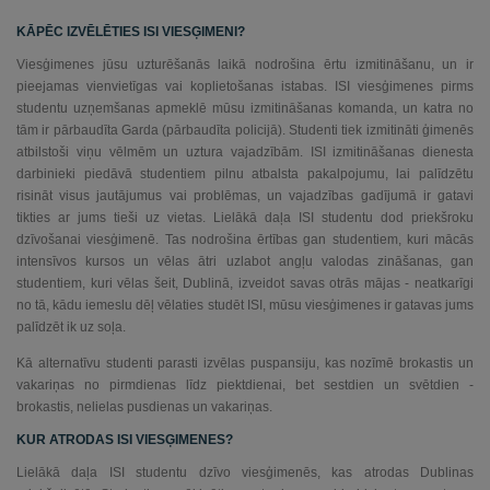
Chinese (Taiwan)
KĀPĒC IZVĒLĒTIES ISI VIESĢIMENI?
Viesģimenes jūsu uzturēšanās laikā nodrošina ērtu izmitināšanu, un ir
English
pieejamas vienvietīgas vai koplietošanas istabas. ISI viesģimenes pirms
studentu uzņemšanas apmeklē mūsu izmitināšanas komanda, un katra no
French
tām ir pārbaudīta Garda (pārbaudīta policijā). Studenti tiek izmitināti ģimenēs
atbilstoši viņu vēlmēm un uztura vajadzībām. ISI izmitināšanas dienesta
German
darbinieki piedāvā studentiem pilnu atbalsta pakalpojumu, lai palīdzētu
risināt visus jautājumus vai problēmas, un vajadzības gadījumā ir gatavi
Italian
tikties ar jums tieši uz vietas. Lielākā daļa ISI studentu dod priekšroku
dzīvošanai viesģimenē. Tas nodrošina ērtības gan studentiem, kuri mācās
intensīvos kursos un vēlas ātri uzlabot angļu valodas zināšanas, gan
Japanese
studentiem, kuri vēlas šeit, Dublinā, izveidot savas otrās mājas - neatkarīgi
no tā, kādu iemeslu dēļ vēlaties studēt ISI, mūsu viesģimenes ir gatavas jums
Korean
palīdzēt ik uz soļa.
Lithuanian
Kā alternatīvu studenti parasti izvēlas puspansiju, kas nozīmē brokastis un
vakariņas no pirmdienas līdz piektdienai, bet sestdien un svētdien -
Mongolian
brokastis, nelielas pusdienas un vakariņas.
KUR ATRODAS ISI VIESĢIMENES?
Polish
Lielākā daļa ISI studentu dzīvo viesģimenēs, kas atrodas Dublinas