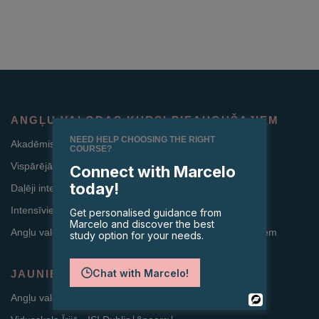
ANGĻU VALODAS KURSI PIEAUGUŠAJIEM
NEED HELP CHOOSING THE RIGHT
Akadēmiskā gada kursi (Studijas un darbs Īrijā)
COURSE?
Vispārējās angļu valodas kursi
Connect with Marcelo
today!
Daļēji intensīvie vispārējās angļu valodas kursi
Intensīvie vispārējās angļu valodas kursi
Get personalised guidance from
Marcelo and discover the best
Angļu valodas un mācību kursi skolotājiem un speciālistiem
study option for your needs.
Chat with Marcelo!
JAUNIEŠU ANGĻU VALODAS KURSI
Angļu valodas vasaras nometne pusaudžiem∣͟&nearr;̱∣
Powered
By