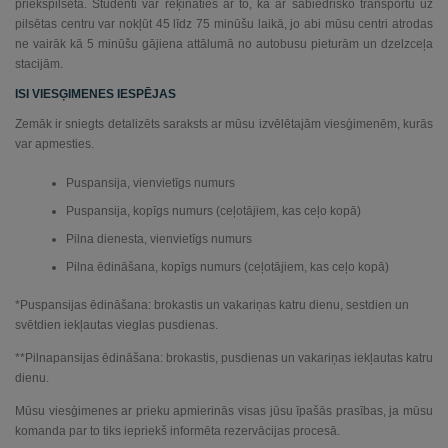
priekšpilsētā. Studenti var rēķināties ar to, ka ar sabiedrisko transportu uz
Portuguese
pilsētas centru var nokļūt 45 līdz 75 minūšu laikā, jo abi mūsu centri atrodas
ne vairāk kā 5 minūšu gājiena attālumā no autobusu pieturām un dzelzceļa
Russian
stacijām.
Spanish
ISI VIESĢIMENES IESPĒJAS
Zemāk ir sniegts detalizēts saraksts ar mūsu izvēlētajām viesģimenēm, kurās
Thai
var apmesties.
Turkish
Puspansija, vienvietīgs numurs
Puspansija, kopīgs numurs (ceļotājiem, kas ceļo kopā)
Ukrainian
Pilna dienesta, vienvietīgs numurs
Pilna ēdināšana, kopīgs numurs (ceļotājiem, kas ceļo kopā)
*Puspansijas ēdināšana: brokastis un vakariņas katru dienu, sestdien un
svētdien iekļautas vieglas pusdienas.
**Pilnapansijas ēdināšana: brokastis, pusdienas un vakariņas iekļautas katru
dienu.
Mūsu viesģimenes ar prieku apmierinās visas jūsu īpašās prasības, ja mūsu
komanda par to tiks iepriekš informēta rezervācijas procesā.