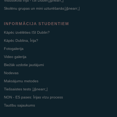
Vidusskola Īrijā - ISI Dublin∣͟&nearr;̱∣
Skolēnu grupas un mini uzturēšanās∣͟&nearr;̱∣
INFORMĀCIJA STUDENTIEM
Kāpēc izvēlēties ISI Dublin?
Kāpēc Dublina, Īrija?
Fotogalerija
Video galerija
Biežāk uzdotie jautājumi
Nodevas
Maksājumu metodes
Tiešsaistes tests ∣͟&nearr;̱∣
NON - ES pases: Īrijas vīzu process
Tautību sajaukums