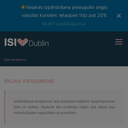
Vasaras izpārdošana pieaugušo angļu
valodas kursiem: ietaupiet līdz pat 20%
Skatīt piedāvājumus
Pāriet
uz
Izvēlne
saturu
Īrijas viesģimene
MŪSU KURSI
KĀPĒC ISI DUBLINĀ?
IESPĒJAS
ĪRIJAS VIESĢIMENE
NAKTSMĪTNES
NODEVAS
TIEŠSAISTES TESTS
Izmitināšana viesģimenē ļauj studentam klātienē iepazīt ģimenes
SAZINIETIES AR
STUDENTU ZONA
LATVIAN
dzīvi un kultūru. Students tiks izmitināts mājās, kas atbilst viņa
individuālajām vajadzībām un prasībām.
Chinese (China)